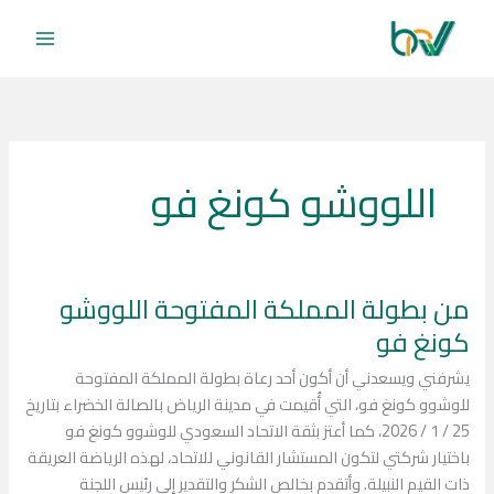
خطي
لى
لمحتوى
اللووشو كونغ فو
من بطولة المملكة المفتوحة اللووشو
من
بطولة
كونغ فو
المملكة
يشرفني ويسعدني أن أكون أحد رعاة بطولة المملكة المفتوحة
المفتوحة
للوشوو كونغ فو، التي أُقيمت في مدينة الرياض بالصالة الخضراء بتاريخ
اللووشو
25 / 1 / 2026، كما أعتز بثقة الاتحاد السعودي للوشوو كونغ فو
كونغ
باختيار شركتي لتكون المستشار القانوني للاتحاد، لهذه الرياضة العريقة
فو
ذات القيم النبيلة. وأتقدم بخالص الشكر والتقدير إلى رئيس اللجنة